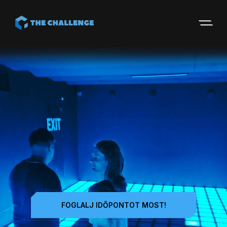
Skip
Skip
to
to
Navigation
Content
FOGLALJ IDŐPONTOT MOST!