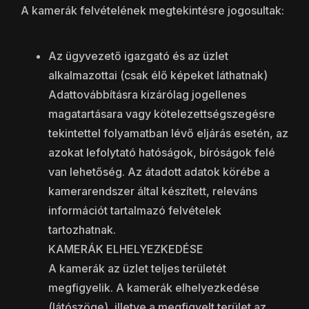
A kamerák felvételének megtekintésre jogosultak:
Az ügyvezető igazgató és az üzlet
alkalmazottai (csak élő képeket láthatnak)
Adattovábbításra kizárólag jogellenes
magatartásara vagy kötelezettségszegésre
tekintettel folyamatban lévő eljárás esetén, az
azokat lefolytató hatóságok, bíróságok felé
van lehetőség. Az átadott adatok körébe a
kamerarendszer által készített, releváns
információt tartalmazó felvételek
tartozhatnak.
KAMERÁK ELHELYEZKEDÉSE
A kamerák az üzlet teljes területét
megfigyelik. A kamerák elhelyezkedése
(látószöge), illetve a megfigyelt terület az