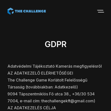
Skip
Skip
to
to
Navigation
Content
GDPR
Adatvédelmi Tájékoztató Kamerás megfigyelésről
AZ ADATKEZELŐ ELÉRHETŐSÉGEI
The Challenge Game Korlátolt Felelősségű
Társaság (továbbiakban: Adatkezelő)
9094 Tápszentmiklós Fő utca 38., +36/30 534
7004, e-mail cím: thechallengekft@gmail.com)
AZ ADATKEZELÉS CÉLJA